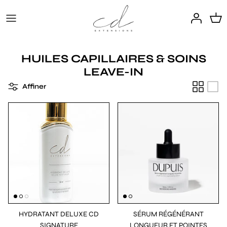
Passer
au
contenu
EXTENSIONS
SERVICES EN SALON
Habit + Hidden Method
CD SIGNATURE
HUILES CAPILLAIRES & SOINS
Coloration des extensions
DUPUIS
LEAVE-IN
Affiner
ACCRÉDITATIONS
Kérastase
Compte Professionnel
HYDRATANT DELUXE CD
SÉRUM RÉGÉNÉRANT
SIGNATURE
LONGUEUR ET POINTES