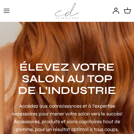
Passer
au
contenu
EXTENSIONS
SERVICES EN SALON
Habit + Hidden Method
CD SIGNATURE
Coloration des extensions
DUPUIS
ACCRÉDITATIONS
Kérastase
ÉLEVEZ VOTRE
Compte Professionnel
SALON AU TOP
DE L’INDUSTRIE
Accédez aux connaissances et à l’expertise
nécessaires pour mener votre salon vers le succès!
Accessoires, produits et soins capillaires haut de
gamme, pour un résultat optimal à tous coups.